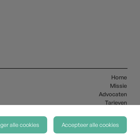
Home
Missie
Advocaten
Tarieven
Vakgebieden
Contact
ger alle cookies
Accepteer alle cookies
g
Disclaimer
Algemene voorwaarden
Cookieverklaring