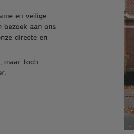
ame en veilige
een bezoek aan ons
nze directe en
e, maar toch
r.