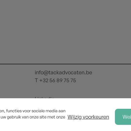
info@tackadvocaten.be
T +32 56 89 75 75
Linkedin
n, functies voor sociale media aan
Wijzig voorkeuren
Wei
r uw gebruik van onze site met onze
Privacyverklarin